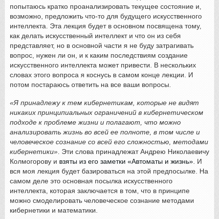
попытаюсь кратко проанализировать текущее состояние и,
возможно, предложить что-то для будущего искусственного
интеллекта. Эта лекция будет в основном посвящена тому,
как делать искусственный интеллект и что он из себя
представляет, но в основной части я не буду затрагивать
вопрос, нужен ли он, и к каким последствиям создание
искусственного интеллекта может привести. В нескольких
словах этого вопроса я коснусь в самом конце лекции. И
потом постараюсь ответить на все ваши вопросы.
«Я принадлежу к тем кибернетикам, которые не видят
никаких принципиальных ограничений в кибернетическом
подходе к проблеме жизни и полагают, что можно
анализировать жизнь во всей ее полноте, в том числе и
человеческое сознание со всей его сложностью, методами
кибернетики»
. Эти слова принадлежат Андрею Николаевичу
Колмогорову и
взяты из его заметки «Автоматы и жизнь»
. И
вся моя лекция будет базироваться на этой предпосылке. На
самом деле это основная посылка искусственного
интеллекта, которая заключается в том, что в принципе
можно смоделировать человеческое сознание методами
кибернетики и математики.