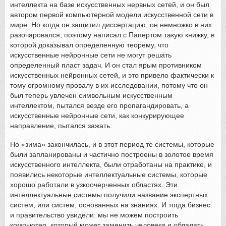
интеллекта на базе искусственных нервных сетей, и он был
автором первой компьютерной модели искусственной сети в
мире. Но когда он защитил диссертацию, он немножко в них
разочаровался, поэтому написал с Папертом такую книжку, в
которой доказывал определенную теорему, что
искусственные нейронные сети не могут решать
определенный пласт задач. И он стал ярым противником
искусственных нейронных сетей, и это привело фактически к
тому огромному провалу в их исследовании, потому что он
был теперь увлечен символьным искусственным
интеллектом, пытался везде его пропагандировать, а
искусственные нейронные сети, как конкурирующее
направление, пытался зажать.
Но «зима» закончилась, и в этот период те системы, которые
были запланированы и частично построены в золотое время
искусственного интеллекта, были отработаны на практике, и
появились некоторые интеллектуальные системы, которые
хорошо работали в узкоочерченных областях. Эти
интеллектуальные системы получили название экспертных
систем, или систем, основанных на знаниях. И тогда бизнес
и правительство увидели: мы не можем построить
компьютер, который может заменить человека и обладать