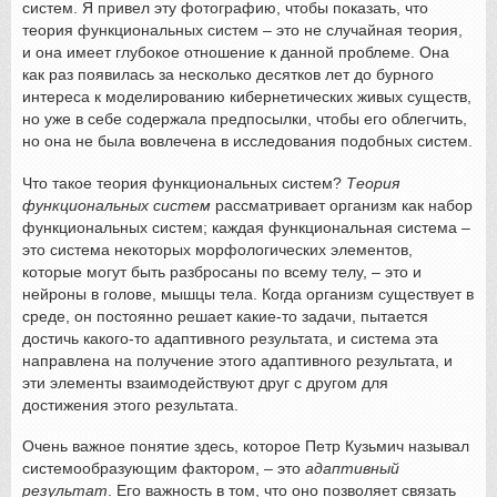
систем. Я привел эту фотографию, чтобы показать, что
теория функциональных систем – это не случайная теория,
и она имеет глубокое отношение к данной проблеме. Она
как раз появилась за несколько десятков лет до бурного
интереса к моделированию кибернетических живых существ,
но уже в себе содержала предпосылки, чтобы его облегчить,
но она не была вовлечена в исследования подобных систем.
Что такое теория функциональных систем?
Теория
функциональных систем
рассматривает организм как набор
функциональных систем; каждая функциональная система –
это система некоторых морфологических элементов,
которые могут быть разбросаны по всему телу, – это и
нейроны в голове, мышцы тела. Когда организм существует в
среде, он постоянно решает какие-то задачи, пытается
достичь какого-то адаптивного результата, и система эта
направлена на получение этого адаптивного результата, и
эти элементы взаимодействуют друг с другом для
достижения этого результата.
Очень важное понятие здесь, которое Петр Кузьмич называл
системообразующим фактором, – это
адаптивный
результат
. Его важность в том, что оно позволяет связать