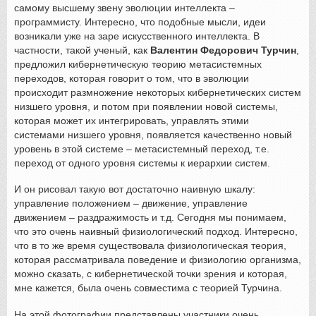
самому высшему звену эволюции интеллекта –
программисту. Интересно, что подобные мысли, идеи
возникали уже на заре искусственного интеллекта. В
частности, такой ученый, как
Валентин Федорович Турчин
,
предложил кибернетическую теорию метасистемных
переходов, которая говорит о том, что в эволюции
происходит размножение некоторых кибернетических систем
низшего уровня, и потом при появлении новой системы,
которая может их интегрировать, управлять этими
системами низшего уровня, появляется качественно новый
уровень в этой системе – метасистемный переход, т.е.
переход от одного уровня системы к иерархии систем.
И он рисовал такую вот достаточно наивную шкалу:
управление положением – движение, управление
движением – раздражимость и т.д. Сегодня мы понимаем,
что это очень наивный физиологический подход. Интересно,
что в то же время существовала физиологическая теория,
которая рассматривала поведение и физиологию организма,
можно сказать, с кибернетической точки зрения и которая,
мне кажется, была очень совместима с теорией Турчина.
На этой фотографии представлены участники очень