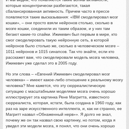
которые концентрически разбегаются, такая
сбалансированная активность. Причем часто в прессе
появляются такие высказывания: «IBM смоделировал мозг
кошки», – они просто взяли нейронов столько, сколько в
мозге кошки, соединили их таким образом, и у них там
бегают какие-то спайки. Ижикевич был первым в мире, кто
смог смоделировать такую нейронную сеть, в которой
нейронов было столько же, сколько в человеческом мозге –
1011 нейронов и 1015 синапсов. Так что знайте, если кто
расскажет вам, что смоделировали модель мозга человека,
Ижикевич уже сделал это в 2005 году.
Но эти слова – «Евгений Ижикевич смоделировал мозг
человека» – имеют какое-либо отношение к реальному мозгу
человека? Мне кажется, что эту сюрреалистическую
ситуацию с масштабными моделями мозга очень хорошо
иллюстрирует эта картинка Рене Магритта, известного
сюрреалиста, которая, кстати, была создана в 1960 году, как
раз на заре искусственного интеллекта, и, как ни странно, ее
Магритт назвал «Обнаженный нерв»». Я долго не знал,
почему же он так назвал свою картинку, но потом, когда я
увидел эти модели мозга, я понял, что они очень хорошо