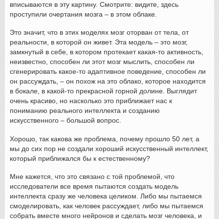
вписываются в эту картину. Смотрите: видите, здесь
проступили очертания мозга – в этом облаке.
Это значит, что в этих моделях мозг оторван от тела, от
реальности, в которой он живет. Эта модель – это мозг,
замкнутый в себе, в котором протекает какая-то активность,
неизвестно, способен ли этот мозг мыслить, способен ли
сгенерировать какое-то адаптивное поведение, способен ли
он рассуждать, – он похож на это облако, которое находится
в бокале, в какой-то прекрасной горной долине. Выглядит
очень красиво, но насколько это приближает нас к
пониманию реального интеллекта и созданию
искусственного – большой вопрос.
Хорошо, так какова же проблема, почему прошло 50 лет, а
мы до сих пор не создали хороший искусственный интеллект,
который приближался бы к естественному?
Мне кажется, что это связано с той проблемой, что
исследователи все время пытаются создать модель
интеллекта сразу же человека целиком. Либо мы пытаемся
смоделировать, как человек рассуждает, либо мы пытаемся
собрать вместе много нейронов и сделать мозг человека, и