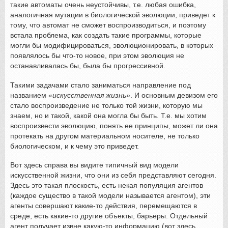
такие автоматы очень неустойчивы, т.е. любая ошибка,
аналогичная мутации в биологической эволюции, приведет к
тому, что автомат не сможет воспроизводиться, и поэтому
встала проблема, как создать такие программы, которые
могли бы модифицироваться, эволюционировать, в которых
появлялось бы что-то новое, при этом эволюция не
останавливалась бы, была бы прогрессивной.
Такими задачами стало заниматься направление под
названием
«искусственная жизнь»
. И основным девизом его
стало воспроизведение не только той жизни, которую мы
знаем, но и такой, какой она могла бы быть. Т.е. мы хотим
воспроизвести эволюцию, понять ее принципы, может ли она
протекать на другом материальном носителе, не только
биологическом, и к чему это приведет.
Вот здесь справа вы видите типичный вид модели
искусственной жизни, что они из себя представляют сегодня.
Здесь это такая плоскость, есть некая популяция агентов
(каждое существо в такой модели называется агентом), эти
агенты совершают какие-то действия, перемещаются в
среде, есть какие-то другие объекты, барьеры. Отдельный
агент получает извне какую-то информацию (вот здесь