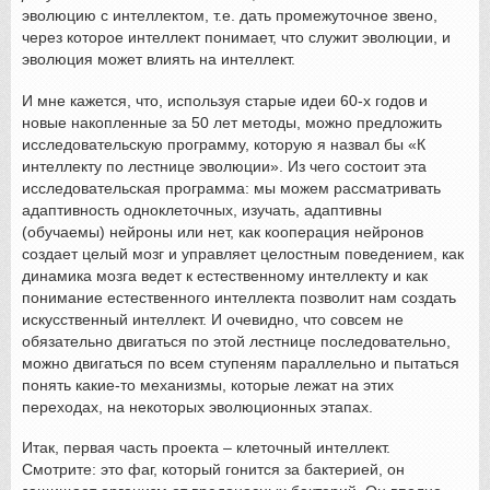
эволюцию с интеллектом, т.е. дать промежуточное звено,
через которое интеллект понимает, что служит эволюции, и
эволюция может влиять на интеллект.
И мне кажется, что, используя старые идеи 60-х годов и
новые накопленные за 50 лет методы, можно предложить
исследовательскую программу, которую я назвал бы «К
интеллекту по лестнице эволюции». Из чего состоит эта
исследовательская программа: мы можем рассматривать
адаптивность одноклеточных, изучать, адаптивны
(обучаемы) нейроны или нет, как кооперация нейронов
создает целый мозг и управляет целостным поведением, как
динамика мозга ведет к естественному интеллекту и как
понимание естественного интеллекта позволит нам создать
искусственный интеллект. И очевидно, что совсем не
обязательно двигаться по этой лестнице последовательно,
можно двигаться по всем ступеням параллельно и пытаться
понять какие-то механизмы, которые лежат на этих
переходах, на некоторых эволюционных этапах.
Итак, первая часть проекта – клеточный интеллект.
Смотрите: это фаг, который гонится за бактерией, он