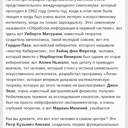
представительного международного симпозиума, который
проходил в 1962 году (опять год, когда в этом зале была
лекция и когда был очень высок интерес к искусственному
интеллекту, когда он только зарождался). Этот симпозиум
назывался «Обработка информации в нервной системе», вот
здесь вот
Умберто Матурана
, известный теоретик,
создатель автопоэзиса, такой молодой совсем; вот это
Гордон Паск
, английский кибернетик, которого называли
«мистер Кибернетик»; это
Хейнц фон Ферстер
, человек,
который вместе с
Норбертом Винером
был одним из отцов
кибернетики; вот
Аллен Ньюэлл
, чью цитату я приводил
вначале, тот человек, который стоял у истоков символьного
искусственного интеллекта, разработал программу «Логик-
теоретик», которая впервые доказала математическую
теорему, которую до этого человек не рассматривал;
Джон
Эклс
, очень известный австралийский физиолог, получил
Нобелевскую премию за исследования синапсов, причем он
был не просто нейрофизиолог-экспериментатор, а очень
глубокий теоретик; а вот
Марвин Минский
, улыбается.
Как вы думаете, кто вот этот человек в самом центре? Это
Петр Кузьмич Анохин
, создатель теории функциональных