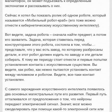
магнитофон, он может подъезжать к определенным
экспонатам и рассказывать о них.
Сейчас я хотел бы показать ролик об одном роботе, который
называется «Мобильный робот-краб» (его тоже можно
отнести к кибернетическому искусственному интеллекту).
Вот видите, задача робота – сначала найти предмет, а потом
его захватить. Задача, которая ставилась перед
конструкторами этого робота, состояла в том, чтобы…
представьте, что у вас есть завод, по которому разбросаны
детали, и этот робот должен ездить по заводу и эти детали
собирать. К тому же периоду стоит отнести и первые попытки
установления контакта с искусственным существом. Вы
видите, как робко, как нежно пытаются установить контакт
между человеком и роботом. Видите, все-таки контакт
установлен.
С самого зарождения искусственного интеллекта появилось
два основных магистральных пути его развития. Первый путь
отталкивался от предположения о том, что нейроны
передают электрический сигнал. Значит, мозг можно
смоделировать при помощи какой-то электронной сети или