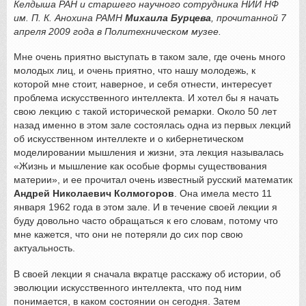
Келдыша РАН и старшего научного сотрудника НИИ НФ
им. П. К. Анохина РАМН
Михаила Бурцева
, прочитанной 7
апреля 2009 года в Политехническом музее.
Мне очень приятно выступать в таком зале, где очень много
молодых лиц, и очень приятно, что нашу молодежь, к
которой мне стоит, наверное, и себя отнести, интересует
проблема искусственного интеллекта. И хотел бы я начать
свою лекцию с такой исторической ремарки. Около 50 лет
назад именно в этом зале состоялась одна из первых лекций
об искусственном интеллекте и о кибернетическом
моделировании мышления и жизни, эта лекция называлась
«Жизнь и мышление как особые формы существования
материи», и ее прочитал очень известный русский математик
Андрей Николаевич Колмогоров
. Она имела место 11
января 1962 года в этом зале. И в течение своей лекции я
буду довольно часто обращаться к его словам, потому что
мне кажется, что они не потеряли до сих пор свою
актуальность.
В своей лекции я сначала вкратце расскажу об истории, об
эволюции искусственного интеллекта, что под ним
понимается, в каком состоянии он сегодня. Затем