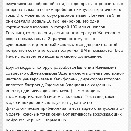
визуализация нейронной сети, вот дендриты, отростки такие
нейрональные, и по ним пробегают импульсы критического
тока. Это модель, которую разрабатывают Женеве, за 5 лет
они сделали модель 10 тыс. нейронов, это одна
кортикальная колонка, в которой 100 млн синапсов.
Результат, которого они достигли: температура Женевского
озера повысилась на 2 градуса, потому что тот
суперкомпьютер, который используется для расчета этой
нейронной сети и который построила IBM и называется Blue
Ray, использует его воды для своего охлаждения.
Другая модель, которую разработал
Евгений Ижикевич
совместно с
Джеральдом Эдельманом
в очень престижном
частном университете в Калифорнии, директором которого
является Джеральд Эдельман (специально созданный
институт для исследования мозга), – это модель
таламокортикальной системы человека. Показано, какие
модели нейронов используются, достаточно
физиологические приближения, и есть видео с запуском этой
модели, красные точки означают активность возбуждающих
нейронов, черные – тормозных.
И мы видим, что появляются такие волны активности,