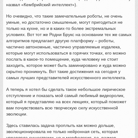
назвал «Кембрийский интеллект»).
Но очевидно, что такие замечательные роботы, не очень
умные, но достаточно смышленые, могут пригодиться не
только на кухне, но и в каких-то более экстремальных
условиях. Вот тот же Родни Брукс на основании тех же самых
алгоритмов предлагает другую платформу – роботы,
частично автономные, частично управляемые издалека,
которые могут использоваться в горячих точках, его можно
послать в какое-то помещение, куда человеку не стоит
заходить, которое может быть заминировано и куда можно
скрытно проникнуть. Вот такие достижения на сегодня у
самых лучших представителей искусственного интеллекта.
А теперь я хотел бы сделать такое небольшое лирическое
отступление и показать мой самый любимый видеоролик,
который я представляю на всех лекциях, который поможет
вам почувствовать всю творческую силу искусственной
эволюции.
Здесь ставилась задача проплыть как можно дольше,
эволюционировала не только нейронная сеть, которая
управляла существами, но и морфология, т.е. размер