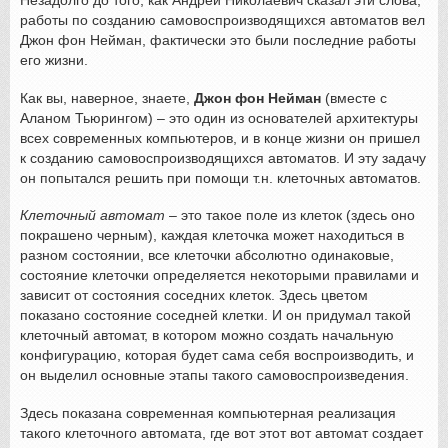
Незадолго до того, как Андрей Николаевич сказал эти слова,
работы по созданию самовоспроизводящихся автоматов вел
Джон фон Нейман, фактически это были последние работы
его жизни.
Как вы, наверное, знаете,
Джон фон Нейман
(вместе с
Аланом Тьюрингом) – это один из основателей архитектуры
всех современных компьютеров, и в конце жизни он пришел
к созданию самовоспроизводящихся автоматов. И эту задачу
он попытался решить при помощи т.н. клеточных автоматов.
Клеточный автомат
– это такое поле из клеток (здесь оно
покрашено черным), каждая клеточка может находиться в
разном состоянии, все клеточки абсолютно одинаковые,
состояние клеточки определяется некоторыми правилами и
зависит от состояния соседних клеток. Здесь цветом
показано состояние соседней клетки. И он придумал такой
клеточный автомат, в котором можно создать начальную
конфигурацию, которая будет сама себя воспроизводить, и
он выделил основные этапы такого самовоспроизведения.
Здесь показана современная компьютерная реализация
такого клеточного автомата, где вот этот вот автомат создает