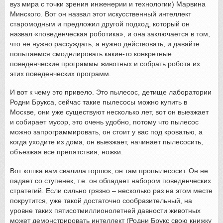
вуз мира с точки зрения инженерии и технологии) Марвина
Минского. Вот он назвал этот искусственный интеллект
старомодным и предложил другой подход, который он
назвал «поведенческая роботика», и она заключается в том,
что не нужно рассуждать, а нужно действовать, и давайте
попытаемся смоделировать какие-то конкретные
поведенческие программы животных и собрать робота из
этих поведенческих программ.
И вот к чему это привело. Это пылесос, детище лаборатории
Родни Брукса, сейчас такие пылесосы можно купить в
Москве, они уже существуют несколько лет, вот он выезжает
и собирает мусор, это очень удобно, потому что пылесос
можно запрограммировать, он стоит у вас под кроватью, а
когда уходите из дома, он выезжает, начинает пылесосить,
объезжая все препятствия, ножки.
Вот кошка вам свалила горшок, он там пропылесосит. Он не
падает со ступенек, т.е. он обладает набором поведенческих
стратегий. Если сильно грязно – несколько раз на этом месте
покрутится, уже такой достаточно сообразительный, на
уровне таких пятисотмиллионолетней давности животных
может демонстрировать интеллект (Родни Брукс свою книжку