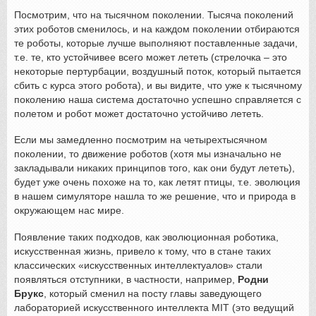
Посмотрим, что на тысячном поколении. Тысяча поколений
этих роботов сменилось, и на каждом поколении отбираются
те роботы, которые лучше выполняют поставленные задачи,
т.е. те, кто устойчивее всего может лететь (стрелочка – это
некоторые пертурбации, воздушный поток, который пытается
сбить с курса этого робота), и вы видите, что уже к тысячному
поколению наша система достаточно успешно справляется с
полетом и робот может достаточно устойчиво лететь.
Если мы замедленно посмотрим на четырехтысячном
поколении, то движение роботов (хотя мы изначально не
закладывали никаких принципов того, как они будут лететь),
будет уже очень похоже на то, как летят птицы, т.е. эволюция
в нашем симуляторе нашла то же решение, что и природа в
окружающем нас мире.
Появление таких подходов, как эволюционная роботика,
искусственная жизнь, привело к тому, что в стане таких
классических «искусственных интеллектуалов» стали
появляться отступники, в частности, например,
Родни
Брукс
, который сменил на посту главы заведующего
лабораторией искусственного интеллекта MIT (это ведущий