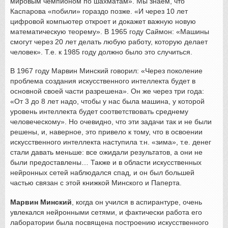
мировым чемпионом по шахматам». Мы знаем, что
Каспарова «побили» гораздо позже. «И через 10 лет
цифровой компьютер откроет и докажет важную новую
математическую теорему». В 1965 году Саймон: «Машины
смогут через 20 лет делать любую работу, которую делает
человек». Т.е. к 1985 году должно было это случиться.
В 1967 году Марвин Минский говорил: «Через поколение
проблема создания искусственного интеллекта будет в
основной своей части разрешена». Он же через три года:
«От 3 до 8 лет надо, чтобы у нас была машина, у которой
уровень интеллекта будет соответствовать среднему
человеческому». Но очевидно, что эти задачи так и не были
решены, и, наверное, это привело к тому, что в освоении
искусственного интеллекта наступила т.н. «зима», т.е. денег
стали давать меньше: все ожидали результатов, а они не
были предоставлены… Также и в области искусственных
нейронных сетей наблюдался спад, и он был большей
частью связан с этой книжкой Минского и Паперта.
Марвин Минский
, когда он учился в аспирантуре, очень
увлекался нейронными сетями, и фактически работа его
лаборатории была посвящена построению искусственного