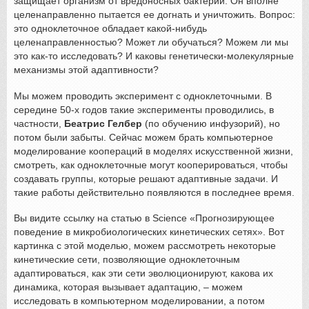
защищает организм от вредоносных бактерий. Он вполне
целенаправленно пытается ее догнать и уничтожить. Вопрос:
это одноклеточное обладает какой-нибудь
целенаправленностью? Может ли обучаться? Можем ли мы
это как-то исследовать? И каковы генетически-молекулярные
механизмы этой адаптивности?
Мы можем проводить эксперимент с одноклеточными. В
середине 50-х годов такие эксперименты проводились, в
частности,
Беатрис Гелбер
(по обучению инфузорий), но
потом были забыты. Сейчас можем брать компьютерное
моделирование коопераций в моделях искусственной жизни,
смотреть, как одноклеточные могут кооперироваться, чтобы
создавать группы, которые решают адаптивные задачи. И
такие работы действительно появляются в последнее время.
Вы видите ссылку на статью в Science «Прогнозирующее
поведение в микробиологических кинетических сетях». Вот
картинка с этой моделью, можем рассмотреть некоторые
кинетические сети, позволяющие одноклеточным
адаптироваться, как эти сети эволюционируют, какова их
динамика, которая вызывает адаптацию, – можем
исследовать в компьютерном моделировании, а потом