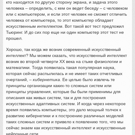
кто находится по другую сторону экрана, и задача этого
человека – определить, с кем он ведет беседу – с человеком
или с компьютером, и если этот человек не сможет отличить
человека от компьютера, то этот компьютер обладает
искусственным интеллектом. Вот такой вот тест предложил
Тьюринг. И до сих пор еще ни один компьютер этот тест не
прошел.
Хорошо, так когда же возник современный искусственный
интеллект? Мы можем сказать, что искусственный интеллект
возник во второй четверти XX века на стыке физиологии и
математики. Тогда появилась такая популярная наука,
которая сейчас распылилась и не имеет таких отчетливых
очертаний, –
кибернетика
. Ее целью было извлечь те
принципы организации каких-то сложных систем или
принципы управления, которые бы были применимы для
описания как живых систем, так и для построения
искусственных адаптивных систем. И когда через некоторое
время появились компьютеры, это дало мощный толчок к
развитию кибернетики и к построению различных моделей
таких сложных систем и привело к появлению того, что мы
сейчас знаем как искусственный интеллект и искусственные
нейронные сети.