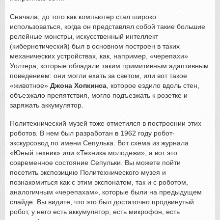
Сначала, до того как компьютер стал широко
использоваться, когда он представлял собой такие большие
релейные монстры, искусственный интеллект
(кибернетический) был в основном построен в таких
механических устройствах, как, например, «черепахи»
Уолтера, которые обладали таким примитивным адаптивным
поведением: они могли ехать за светом, или вот такое
«животное»
Джона Хопкинса
, которое ездило вдоль стен,
объезжало препятствия, могло подъезжать к розетке и
заряжать аккумулятор.
Политехнический музей тоже отметился в построении этих
роботов. В нем был разработан в 1962 году робот-
экскурсовод по имени Сепулька. Вот схема из журнала
«Юный техник» или «Техника молодежи», а вот это
современное состояние Сепульки. Вы можете пойти
посетить экспозицию Политехнического музея и
познакомиться как с этим экспонатом, так и с роботом,
аналогичным «черепахам», которые были на предыдущем
слайде. Вы видите, что это был достаточно продвинутый
робот, у него есть аккумулятор, есть микрофон, есть