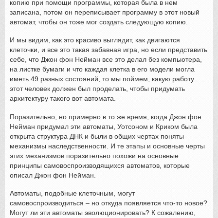
копию при помощи программы, которая была в нем
записана, потом он переписывает программу в этот новый
автомат, чтобы он тоже мог создать следующую копию.
И мы видим, как это красиво выглядит, как двигаются
клеточки, и все это такая забавная игра, но если представить
себе, что Джон фон Нейман все это делал без компьютера,
на листке бумаги и что каждая клетка в его модели могла
иметь 49 разных состояний, то мы поймем, какую работу
этот человек должен был проделать, чтобы придумать
архитектуру такого вот автомата.
Поразительно, но примерно в то же время, когда Джон фон
Нейман придумал эти автоматы, Уотсоном и Криком была
открыта структура ДНК и были в общих чертах поняты
механизмы наследственности. И те этапы и основные черты
этих механизмов поразительно похожи на основные
принципы самовоспроизводящихся автоматов, которые
описал Джон фон Нейман.
Автоматы, подобные клеточным, могут
самовоспроизводиться – но откуда появляется что-то новое?
Могут ли эти автоматы эволюционировать? К сожалению,