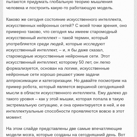
пытаются придумать глобальную теорию мышления
человека и построить какую-то работающую модель.
Каково же сегодня состояние искусственного интеллекта,
искусственных нейронных сетей? С моей точки зрения, оно
примерно таково, что сегодня мы имеем старомодный
искусственный интеллект – такой термин, который
употребляется среди людей, которые исследуют
искусственный интеллект, – и, я бы даже сказал,
старомодные искусственные нейронные сети. Этот
искусственный интеллект, которому 50 лет, он легко
формализуется, основан на логике, искусственные
нейронные сети хорошо решают узкие задачи
аппроксимации и категоризации. Но давайте посмотрим на
пример робота, который является вершиной сегодняшней
мысли в области искусственного интеллекта. Ему далеко до
такого уровня – как у этой мышки, которая попала в такую
экстремальную ситуацию, и она ориентируется в ней, и ее
интеллектуальные способности проявляются вовсю в этот
момент.
На этом слайде представлены две самые впечатляющие
модели мозга, которые созданы на сегодняшний день. Вот