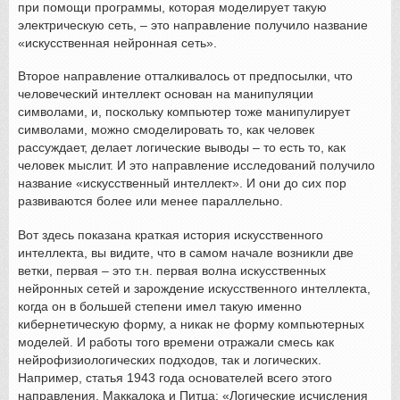
при помощи программы, которая моделирует такую
электрическую сеть, – это направление получило название
«искусственная нейронная сеть».
Второе направление отталкивалось от предпосылки, что
человеческий интеллект основан на манипуляции
символами, и, поскольку компьютер тоже манипулирует
символами, можно смоделировать то, как человек
рассуждает, делает логические выводы – то есть то, как
человек мыслит. И это направление исследований получило
название «искусственный интеллект». И они до сих пор
развиваются более или менее параллельно.
Вот здесь показана краткая история искусственного
интеллекта, вы видите, что в самом начале возникли две
ветки, первая – это т.н. первая волна искусственных
нейронных сетей и зарождение искусственного интеллекта,
когда он в большей степени имел такую именно
кибернетическую форму, а никак не форму компьютерных
моделей. И работы того времени отражали смесь как
нейрофизиологических подходов, так и логических.
Например, статья 1943 года основателей всего этого
направления, Маккалока и Питца: «Логические исчисления