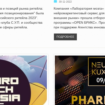
30-11-2022
в и позиций рынка ритейла:
Компания «Лаборатория мозга» с
ния позиционирования" была
нейромаркетинговый сервис для
сийского ритейла 2023".
внешние рынки» прошла отбороч
-клуба С.У.П. и сообщества
программы «OPEN БРИКС». Прог
е сферы ритейла.
при поддержке Агентства иннов
ПОДРОБНЕЕ