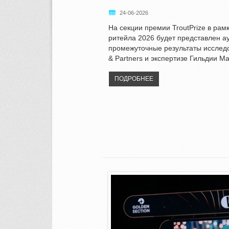
24-06-2026
На секции премии TroutPrize в рам
ритейла 2026 будет представлен а
промежуточные результаты исследо
& Partners и экспертизе Гильдии М
ПОДРОБНЕЕ