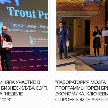
ИНЯЛА УЧАСТИЕ В
"ЛАБОРАТОРИЯ МОЗГА"
ИЗНЕС-КЛУБА С.У.П.
ПРОГРАММЫ "OPEN БР
А "НЕДЕЛЕ
ЭКОНОМИКА. КЛЮЧЕВЫ
2023"
С ПРОЕКТОМ "S.APP.FIR