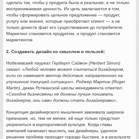
сделать так, чтобы у продукта была и реальная, а не только
воспринимаемая ценность. Их цель заключается в том,
чтобы сформировать цельное предложение — продукт,
услугу или знания, которые приобретает клиент — а не
только донести факт его существования до потребителя.
Маркетинг становится продуктом, а продукт становится
маркетингом.
2. Создавать дизайн со смыслом и пользой:
Нобелевский лауреат
Герберт Саймон (Herbert Simon)
сказал: «
Любой человек может считаться дизайнером,
если он намечает вектор действия, направленного на
улучшение текущей ситуации
».
Роджер Мартин (Roger
Martin)
, декан Ротманской школы менеджмента отметил:
«
Сегодня бизнесмены не должны лучше понимать
дизайнеров, они сами должны стать дизайнерами
».
Концепция дизайнерского мышления завоевала широкое
признание, но, тем не менее, ей еще только предстоит
укорениться в корпоративной культуре. Когда главы
компаний начинают мыслить, как дизайнеры, удачное
решение проблем приходит гораздо быстрее, и в результате