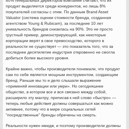
80% генеральных директоров компаний считают, что их
продукт выделяется среди конкурентов, но лишь 8%
покупателей согласны с этим. По данным Brand Asset
Valuator (система оценки стоимости бренда, созданная
агентством Young & Rubicam), за последние 10 лет
уникальность брендов снизилась на 90%. Это не просто
грустный пример, демонстрирующий, как некоторые
корпорации верят в свое превосходство, которого в
реальности не существует — это показатель того, что за
последнее десятилетие индустрия откровенно не смогла
добиться более высокого уровня.
Крайне важно, чтобы производители понимали, что продукт
сам по себе является мощным инструментом, создающим
бренд. Раньше мы то и дело слышали выражение
«применяй инновации или умри». Но сегодняшнее
общество, в котором все и вся связано между собой,
расширило эту мантру, приписав к ней слово «быстро» —
теперь любые действия должны совершаться как можно
активнее, потому что в мире социальных сетей
“посредственные” бренды обречены на смерть.
Реальности нужен имидж, и поэтому производители должны