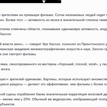
 зрителями на премьере фильма. Сотни незнакомых людей сидят пл
но. Более того — активно
сть их мозга в значительной степени так
тинке отмечены области, показавшие одинаковую активность, когд
 Хассон
й власти кино», — говорит Ури Хассон, психолог из Принстонского
канская академия кинематографических искусств и наук, Хассон п
да они смотрят фильмы.
лика, смонтированного из вестерна «Хороший, плохой, злой», у 
 мозга.
уют» зрителей одинаково. Картины, которые используют множест
иеся ракурсы — делают это эффективнее, чем фильмы с более п
ой сцены ограбления банка значительная корреляция мозговой де
 — менее чем у 20%. Обычный же видеоролик, изображающий толпу 
убъектов.