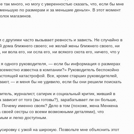
не так много, но могу с уверенностью сказать, что, если бы мне
ы меньшую по размерам и за меньшие деньги». В этот момент
полок магазинов.
с другими часто вызывает ревность и зависть. Не случайно в
й дома ближнего своего; не желай жены ближнего своего, ни
 ни вола его, ни осла его, ни всякого скота его, ничего, что у
л я одного руководителя, — если бы информация о размерах
овсеместно известна в компании?» Руководитель беспокойно
настоящей катастрофой. Все, кроме старших руководителей,
вают, — и меня бы не удивило, если бы они решили поискать
итель, журналист, сатирик и социальный критик, живший в
 зависит от того (вы готовы?), зарабатывает ли он больше,
). Почему именно свояк? Дело в том (похоже, жена Менкена
 своей сестры со всеми возможными деталями), что
мым и легко доступным.
сировку с узкой на широкую. Позвольте мне объяснить этот