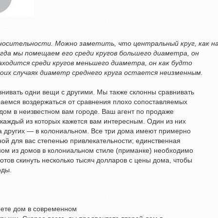
тносительности. Можно заметить, что центральный круг, как 
огда мы помещаем его среди кругов большего диаметра, он
аходится среди кругов меньшего диаметра, он как будто
обоих случаях диаметр среднего круга остается неизменным.
нивать одни вещи с другими. Мы также склонны сравнивать
раемся воздержаться от сравнения плохо сопоставляемых
дом в неизвестном вам городе. Ваш агент по продаже
 каждый из которых кажется вам интересным. Один из них
ва других — в колониальном. Все три дома имеют примерно
ной для вас степенью привлекательности; единственная
дном из домов в колониальном стиле (приманке) необходимо
отов скинуть несколько тысяч долларов с цены дома, чтобы
оды.
ерете дом в современном