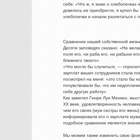
себе: «Что ж, я знаю о хлебопечках 
довелось ее приобрести, я купил б
хлебопечки и начали разлетаться с 
Сравнение нашей собственной жизни 
Десяти заповедях сказано: «Не жела
поля его, ни раба его, ни рабыни его,
ближнего твоего».
«Что могло бы случиться, — спроси
зарплат ваших сотрудников стала п
посмотрел на меня: «это стало бы 
почувствовали бы, что им недоплачи
себе другую работу».
Как заметил Генри Луи Менкен, мысл
XX веке, удовлетворенность человека
чем его свояк (муж сестры его жены
информировала его о зарплате мужа
подобное сравнение является значи
Мы можем также изменить свою фоку