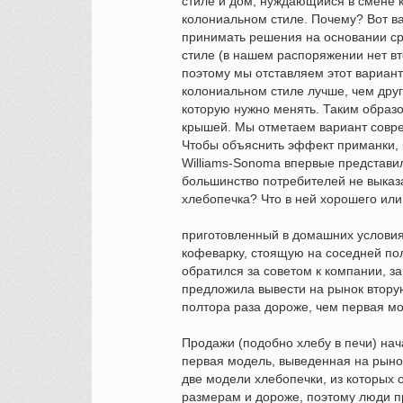
стиле и дом, нуждающийся в смене к
колониальном стиле. Почему? Вот 
принимать решения на основании ср
стиле (в нашем распоряжении нет вт
поэтому мы отставляем этот вариант
колониальном стиле лучше, чем друг
которую нужно менять. Таким образ
крышей. Мы отметаем вариант совре
Чтобы объяснить эффект приманки, 
Williams-Sonoma впервые представи
большинство потребителей не выказ
хлебопечка? Что в ней хорошего ил
приготовленный в домашних условия
кофеварку, стоящую на соседней п
обратился за советом к компании, 
предложила вывести на рынок втору
полтора раза дороже, чем первая мо
Продажи (подобно хлебу в печи) нач
первая модель, выведенная на рыно
две модели хлебопечки, из которых
размерам и дороже, поэтому люди п