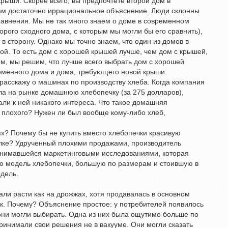
рыши. Скорее всего, вы предпочтете второй дом в
вам достаточно иррациональное объяснение. Люди склонны
авнения. Мы не так много знаем о доме в современном
орого сходного дома, с которым мы могли бы его сравнить),
 в сторону. Однако мы точно знаем, что один из домов в
ой. То есть дом с хорошей крышей лучше, чем дом с крышей,
ом, мы решим, что лучше всего выбрать дом с хорошей
менного дома и дома, требующего новой крыши.
расскажу о машинах по производству хлеба. Когда компания
ла на рынке домашнюю хлебопечку (за 275 долларов),
али к ней никакого интереса. Что такое домашняя
и плохого? Нужен ли был вообще кому-либо хлеб,
х? Почему бы не купить вместо хлебопечки красивую
олке? Удрученный плохими продажами, производитель
занимавшейся маркетинговыми исследованиями, которая
ю модель хлебопечки, большую по размерам и стоившую в
дель.
али расти как на дрожжах, хотя продавалась в основном
к. Почему? Объяснение простое: у потребителей появилось
 они могли выбирать. Одна из них была ощутимо больше по
ринимали свои решения не в вакууме. Они могли сказать