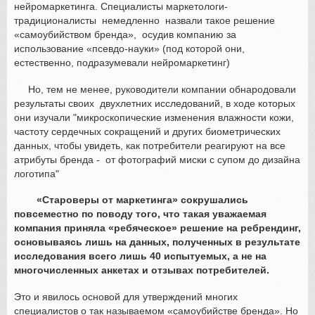
нейромаркетинга. Специалисты маркетологи-
традиционалисты немедленно назвали такое решение
«самоубийством бренда», осудив компанию за
использование «псевдо-науки» (под которой они,
естественно, подразумевали нейромаркетинг)
Но, тем не менее, руководители компании обнародовали
результаты своих двухлетних исследований, в ходе которых
они изучали "микроскопические изменения влажности кожи,
частоту сердечных сокращений и других биометрических
данных, чтобы увидеть, как потребители реагируют на все
атрибуты бренда - от фотографий миски с супом до дизайна
логотипа"
«Староверы от маркетинга» сокрушались
повсеместно по поводу того, что такая уважаемая
компания приняла «ребяческое» решение на ребрендинг,
основываясь лишь на данных, полученных в результате
исследования всего лишь 40 испытуемых, а не на
многочисленных анкетах и отзывах потребителей.
Это и явилось основой для утверждений многих
специалистов о так называемом «самоубийстве бренда». Но