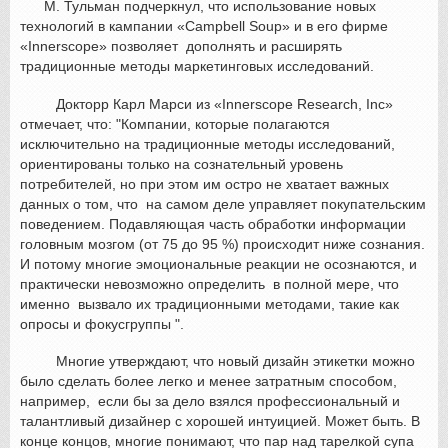
М. Тульман подчеркнул, что использование новых
технологий в кампании «Campbell Soup» и в его фирме
«Innerscope» позволяет дополнять и расширять
традиционные методы маркетинговых исследований.
Докторр Карл Марси из «Innerscope Research, Inc»
отмечает, что: "Компании, которые полагаются
исключительно на традиционные методы исследований,
ориентированы только на сознательный уровень
потребителей, но при этом им остро не хватает важных
данных о том, что на самом деле управляет покупательским
поведением. Подавляющая часть обработки информации
головным мозгом (от 75 до 95 %) происходит ниже сознания.
И потому многие эмоциональные реакции не осознаются, и
практически невозможно определить в полной мере, что
именно вызвало их традиционными методами, такие как
опросы и фокусгруппы ".
Многие утверждают, что новый дизайн этикетки можно
было сделать более легко и менее затратным способом,
например, если бы за дело взялся профессиональный и
талантливый дизайнер с хорошей интуицией. Может быть. В
конце концов, многие понимают, что пар над тарелкой супа